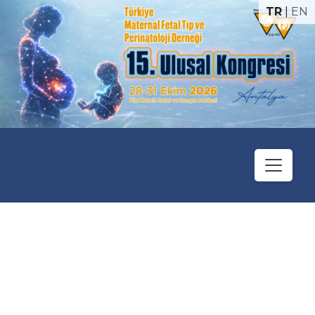
TR
|
EN