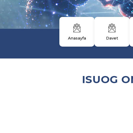
Anasayfa
Davet
ISUOG O