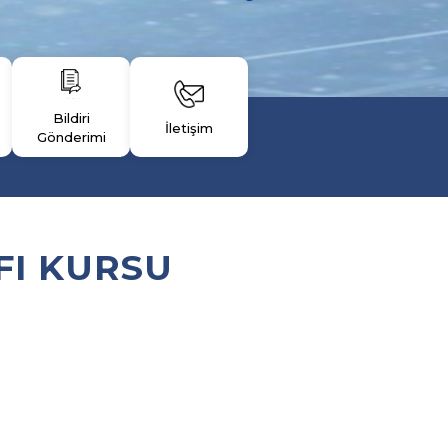
Bildiri
İletişim
Gönderimi
FI KURSU