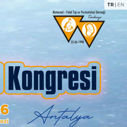
TR
|
EN